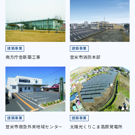
建築事業
建築事業
南方庁舎新築工事
登米市消防本部
建築事業
建築事業
登米市救急外来地域センター
太陽光くりこま高原発電所