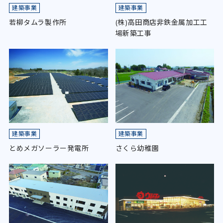
建築事業
建築事業
若柳タムラ製作所
(株)高田商店非鉄金属加工工
場新築工事
建築事業
建築事業
とめメガソーラー発電所
さくら幼稚園