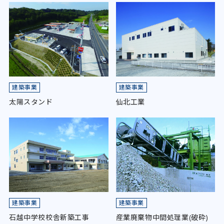
建築事業
建築事業
太陽スタンド
仙北工業
建築事業
建築事業
石越中学校校舎新築工事
産業廃棄物中間処理業(破砕)