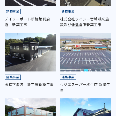
建築事業
建築事業
デイリーポート新鮮館利府
株式会社ライシー宮城精米施
店 新築工事
設及び低温倉庫新築工事
建築事業
建築事業
㈱松下塗装 新工場新築工事
ウジエスーパー桃生店 新築工
事