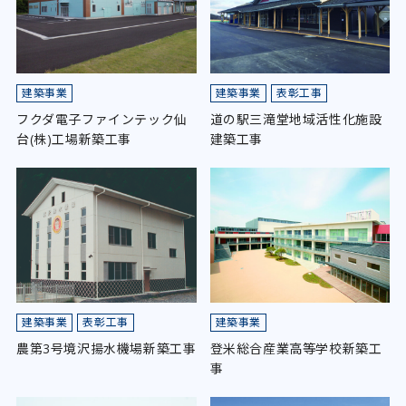
建築事業
建築事業
表彰工事
フクダ電子ファインテック仙
道の駅三滝堂地域活性化施設
台(株)工場新築工事
建築工事
建築事業
表彰工事
建築事業
農第3号境沢揚水機場新築工事
登米総合産業高等学校新築工
事