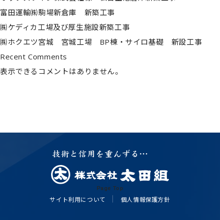
© 2022 OTAGUMI Corporation
富田運輸㈱駒場新倉庫 新築工事
㈱ケディカ工場及び厚生施設新築工事
㈱ホクエツ宮城 宮城工場 BP棟・サイロ基礎 新設工事
Recent Comments
表示できるコメントはありません。
Page Top
サイト利用について
個人情報保護方針