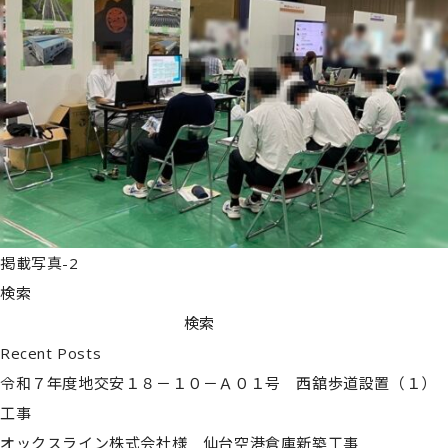
掲載写真-2
検索
検索
Recent Posts
令和７年度地交安１８－１０－Ａ０１号 西舘歩道設置（１）
工事
オックスライン株式会社様 仙台空港倉庫新築工事